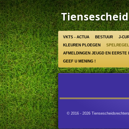
Ga
direct
Tiensescheid
naar
de
hoofdinhoud
VKTS - ACTUA
BESTUUR
J-CU
KLEUREN PLOEGEN
SPELREGELS
AFMELDINGEN JEUGD EN EERSTE
GEEF U MENING !
© 2016 - 2026 Tiensescheidsrechter